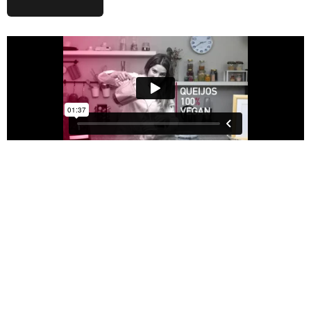
Aprende já!
A elaborar queijos veganos saudáveis tão saborosos como
os tradicionais. Neste curso, com mais de 30 vídeos e 180
minutos de formação online, vais aprender técnicas e
alternativas 100% vegetais e naturais. Poderás dizer
«adeus» ao inchaço abdominal e olá à boa «digestão».
Atreve-te a preparar queijos super Healthy!