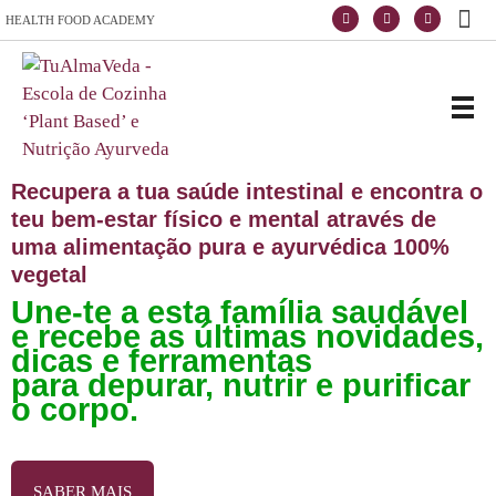
HEALTH FOOD ACADEMY
Escola de Vida e Saúde
TuAlmaVeda, cozinha 100% vegetal, natural e consciente. Ao teu ritmo e desde o conforto de tua casa. Cursos Online, Coaching Nutricional e Medicina Ayurveda.
Recupera a tua saúde intestinal e encontra o
teu bem-estar físico e mental através de
uma alimentação pura e ayurvédica 100%
vegetal
Une-te a esta família saudável
e recebe as últimas novidades,
dicas e ferramentas
para depurar, nutrir e purificar
o corpo.
SABER MAIS