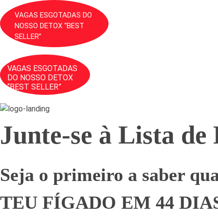
VAGAS ESGOTADAS DO
NOSSO DETOX “BEST
SELLER”
VAGAS ESGOTADAS
DO NOSSO DETOX
“BEST SELLER”
Junte-se à Lista de
Seja o primeiro a saber q
TEU FÍGADO EM 44 DIAS