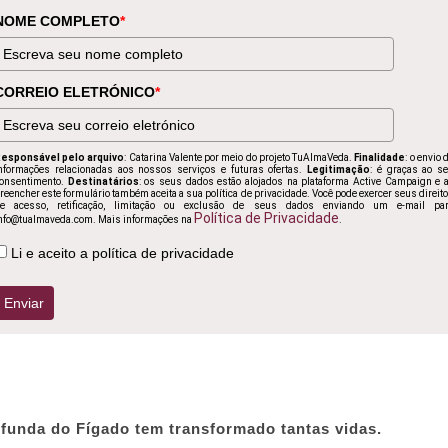
NOME COMPLETO
*
CORREIO ELETRÓNICO
*
esponsável pelo arquivo
: Catarina Valente por meio do projeto TuAlmaVeda.
Finalidade
: o envio 
nformações relacionadas aos nossos serviços e futuras ofertas.
Legitimação
: é graças ao s
onsentimento.
Destinatários
: os seus dados estão alojados na plataforma Active Campaign e 
reencher este formulário também aceita a sua política de privacidade. Você pode exercer seus direit
e acesso, retificação, limitação ou exclusão de seus dados enviando um e-mail pa
Política de Privacidade
nfo@tualmaveda.com. Mais informações na
.
Li e aceito a política de privacidade
Enviar
unda do Fígado tem transformado tantas vidas.