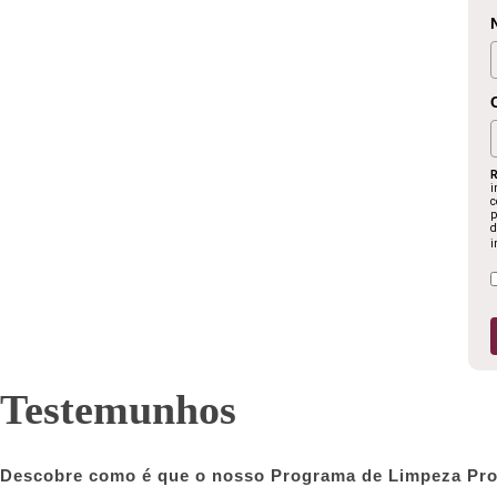
R
i
c
p
d
i
Testemunhos
Descobre como é que o nosso Programa de Limpeza Prof