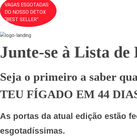
VAGAS ESGOTADAS
DO NOSSO DETOX
“BEST SELLER”
Junte-se à Lista de
Seja o primeiro a saber q
TEU FÍGADO EM 44 DIAS
As portas da atual edição estão f
esgotadíssimas.