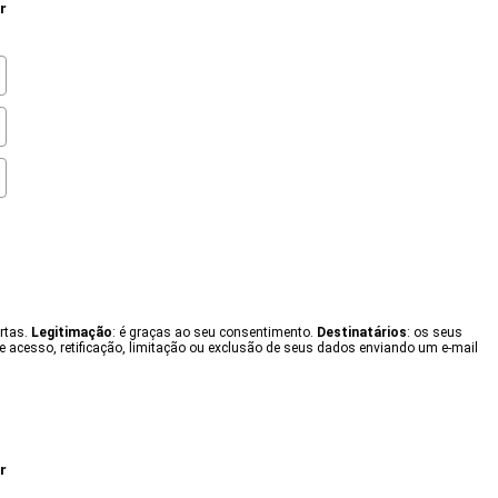
r
ertas.
Legitimação
: é graças ao seu consentimento.
Destinatários
: os seus
e acesso, retificação, limitação ou exclusão de seus dados enviando um e-mail
r