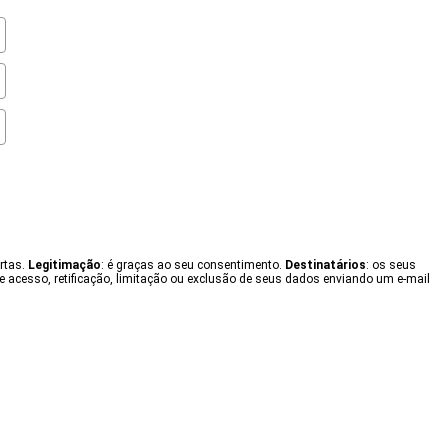
ertas.
Legitimação
: é graças ao seu consentimento.
Destinatários
: os seus
e acesso, retificação, limitação ou exclusão de seus dados enviando um e-mail