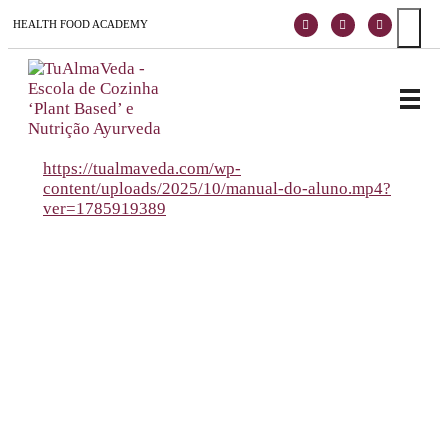
HEALTH FOOD ACADEMY
TuAlmaVeda, cozinha 100% vegetal, natural e consciente. Ao teu ritmo e desde o conforto de tua casa. Cursos Online, Coaching Nutricional e Medicina Ayurveda.
Escola de Vida e Saúde
https://tualmaveda.com/wp-
content/uploads/2025/10/manual-do-aluno.mp4?
ver=1785919389