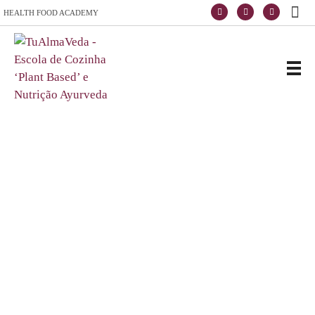
HEALTH FOOD ACADEMY
Escola de Vida e Saúde
TuAlmaVeda, cozinha 100% vegetal, natural e consciente. Ao teu ritmo e desde o conforto de tua casa. Cursos Online, Coaching Nutricional e Medicina Ayurveda.