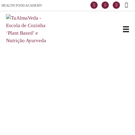
HEALTH FOOD ACADEMY
Escola de Vida e Saúde
TuAlmaVeda, cozinha 100% vegetal, natural e consciente. Ao teu ritmo e desde o conforto de tua casa. Cursos Online, Coaching Nutricional e Medicina Ayurveda.