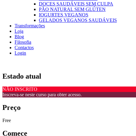
DOCES SAUDÁVEIS SEM CULPA
PÃO NATURAL SEM GLÚTEN
IOGURTES VEGANOS
GELADOS VEGANOS SAUDÁVEIS
Transformações
Loja
Blog
Filosofia
Contactos
Login
Estado atual
NÃO INSCRITO
Inscreva-se neste curso para obter acesso.
Preço
Free
Comece