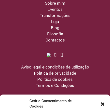
Sobre mim
Eventos
Transformações
Loja
Blog
Filosofía
Contactos
Aviso legal e condições de utilização
Política de privacidade
Política de cookies
Termos e Condições
Aviso
: Os conteúdos deste website têm uma finalidade educativa e de
divulgação sobre bem-estar natural e alimentação consciente. Não constituem
Gerir o Consentimento de
um diagnóstico, tratamento ou prescrição médica, e a navegação neste website
Cookies
não estabelece qualquer relação profissional de natureza clínica entre a Escola