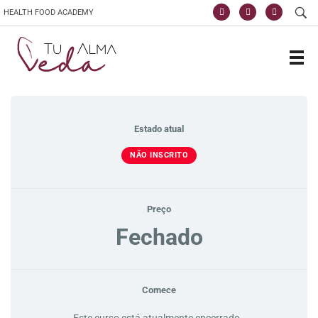
HEALTH FOOD ACADEMY
Escola de vida y saúde
TuAlmaVeda, cozinha 100% vegetal, natural e consciente. Ao teu ritmo e desde o conforto de tua casa. Cursos Online, Coaching Nutricional e Medicina Ayurveda.
Estado atual
NÃO INSCRITO
Preço
Fechado
Comece