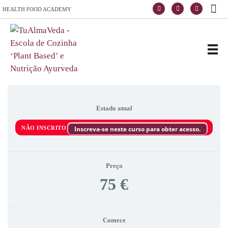
HEALTH FOOD ACADEMY
Escola de Vida e Saúde
TuAlmaVeda, cozinha 100% vegetal, natural e consciente. Ao teu ritmo e desde o conforto de tua casa. Cursos Online, Coaching Nutricional e Medicina Ayurveda.
Estado atual
NÃO INSCRITO
Inscreva-se neste curso para obter acesso.
Preço
75 €
Comece