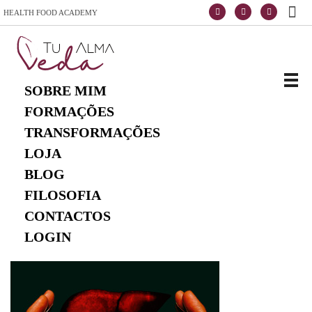
HEALTH FOOD ACADEMY
Escola de Vida e Saúde
TuAlmaVeda, cozinha 100% vegetal, natural e consciente. Ao teu ritmo e desde o conforto de tua casa. Cursos Online, Coaching Nutricional e Medicina Ayurveda.
SOBRE MIM
FORMAÇÕES
TRANSFORMAÇÕES
LOJA
BLOG
FILOSOFIA
CONTACTOS
LOGIN