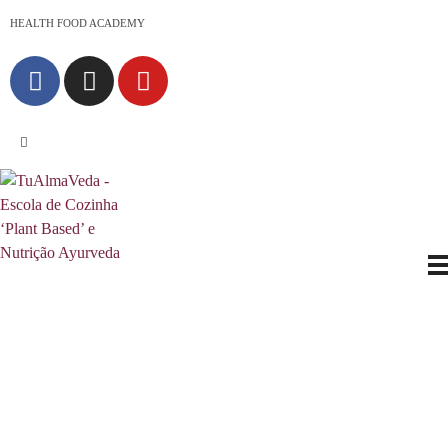
HEALTH FOOD ACADEMY
Escola de Vida e Saúde
TuAlmaVeda, cozinha 100% vegetal, natural e consciente. Ao teu ritmo e desde o conforto de tua casa. Cursos Online, Coaching Nutricional e Medicina Ayurveda.