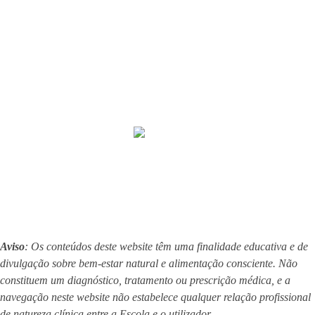
Sobre mim
Eventos
Transformações
Loja
Blog
Filosofía
Contactos
Aviso legal e condições de utilização
Política de privacidade
Política de cookies
Termos e Condições
Aviso
: Os conteúdos deste website têm uma finalidade educativa e de
divulgação sobre bem-estar natural e alimentação consciente. Não
constituem um diagnóstico, tratamento ou prescrição médica, e a
navegação neste website não estabelece qualquer relação profissional
de natureza clínica entre a Escola e o utilizador.