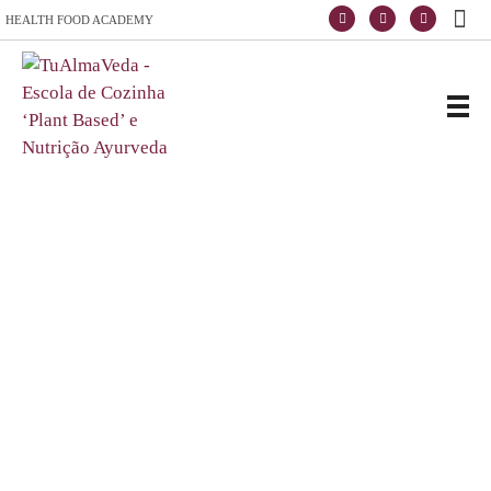
HEALTH FOOD ACADEMY
Escola de Vida e Saúde
TuAlmaVeda, cozinha 100% vegetal, natural e consciente. Ao teu ritmo e desde o conforto de tua casa. Cursos Online, Coaching Nutricional e Medicina Ayurveda.