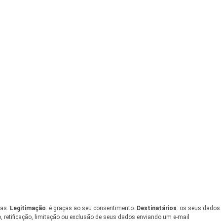
s
tas.
Legitimação
: é graças ao seu consentimento.
Destinatários
: os seus dados
, retificação, limitação ou exclusão de seus dados enviando um e-mail