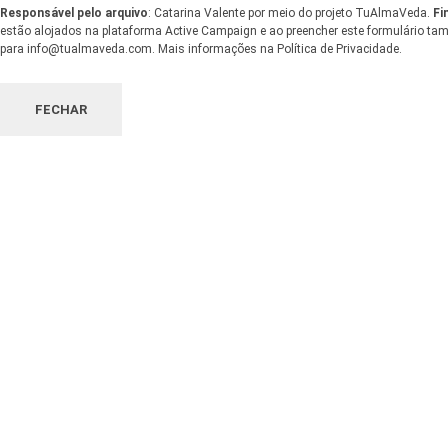
Responsável pelo arquivo
: Catarina Valente por meio do projeto TuAlmaVeda.
Fi
estão alojados na plataforma Active Campaign e ao preencher este formulário tamb
para info@tualmaveda.com. Mais informações na Política de Privacidade.
FECHAR