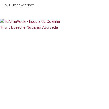
HEALTH FOOD ACADEMY
Escola de Vida e Saúde
TuAlmaVeda, cozinha 100% vegetal, natural e consciente. Ao teu ritmo e desde o conforto de tua casa. Cursos Online, Coaching Nutricional e Medicina Ayurveda.