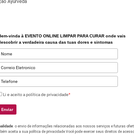
© 2026 – TUALMAVEDA.COM – Todos os direitos reservado
Bem-vinda à EVENTO ONLINE LIMPAR PARA CURAR onde vais
descobrir a verdadeira causa das tuas dores e sintomas
Li e aceito a política de privacidade
*
Enviar
nalidade
: o envio de informações relacionadas aos nossos serviços e futuras ofer
ém aceita a sua política de privacidade.Você pode exercer seus direitos de acesso