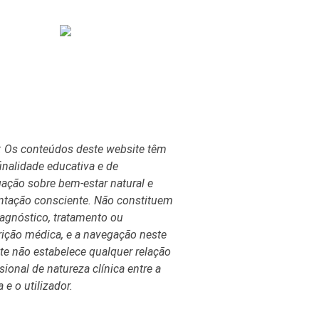
o legal e condições de utilização
Política de privacidade
Política de cookies
Termos e Condições
: Os conteúdos deste website têm
inalidade educativa e de
gação sobre bem-estar natural e
ntação consciente. Não constituem
agnóstico, tratamento ou
rição médica, e a navegação neste
te não estabelece qualquer relação
sional de natureza clínica entre a
 e o utilizador.