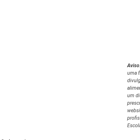
o em 44 Dias
Sobre mim
Plant Based»
Eventos
ueijos
Transformações
Avis
 e Cremes
Loja
Doces
Blog
 Pão
Filosofía
eganos
Contactos
 Saudáveis
Aviso
king
uma f
Summer Detox
divul
ram sobre a tua
alime
e
um di
presc
websi
profis
Escola