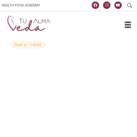
HEALTH FOOD ACADEMY
Escola de vida y saúde
TuAlmaVeda, cozinha 100% vegetal, natural e consciente. Ao teu ritmo e desde o conforto de tua casa. Cursos Online, Coaching Nutricional e Medicina Ayurveda.