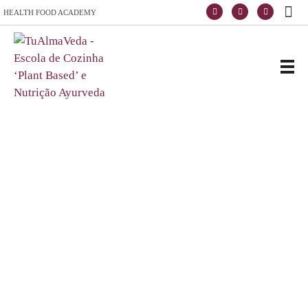
HEALTH FOOD ACADEMY
Escola de Vida e Saúde
TuAlmaVeda, cozinha 100% vegetal, natural e consciente. Ao teu ritmo e desde o conforto de tua casa. Cursos Online, Coaching Nutricional e Medicina Ayurveda.