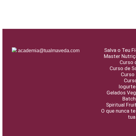
Salva o Teu F
academia@tualmaveda.com
Master Nutriç
Curso 
Curso de S
Curso
Curs
Iogurt
Gelados Veg
Batch
Spiritual Fr
O que nunca te
tua