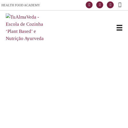
HEALTH FOOD ACADEMY
Escola de vida y saúde
TuAlmaVeda, cozinha 100% vegetal, natural e consciente. Ao teu ritmo e desde o conforto de tua casa. Cursos Online, Coaching Nutricional e Medicina Ayurveda.