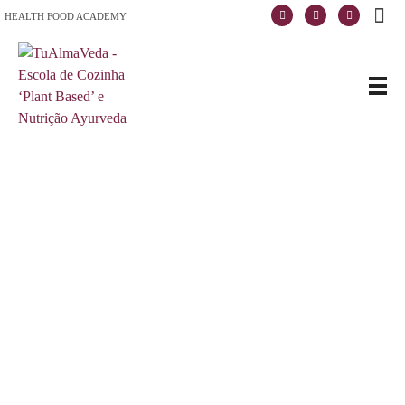
HEALTH FOOD ACADEMY
Escola de Vida e Saúde
TuAlmaVeda, cozinha 100% vegetal, natural e consciente. Ao teu ritmo e desde o conforto de tua casa. Cursos Online, Coaching Nutricional e Medicina Ayurveda.