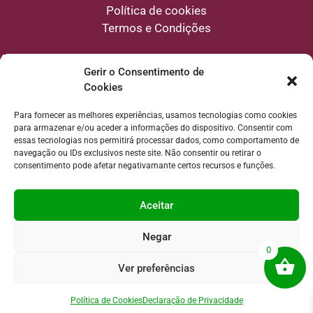
Política de cookies
Termos e Condições
Aviso
: Os conteúdos deste website têm uma finalidade educativa e de
Gerir o Consentimento de
divulgação sobre bem-estar natural e alimentação consciente. Não constituem
um diagnóstico, tratamento ou prescrição médica, e a navegação neste website
Cookies
não estabelece qualquer relação profissional de natureza clínica entre a Escola
e o utilizador.
Para fornecer as melhores experiências, usamos tecnologias como cookies
para armazenar e/ou aceder a informações do dispositivo. Consentir com
essas tecnologias nos permitirá processar dados, como comportamento de
navegação ou IDs exclusivos neste site. Não consentir ou retirar o
consentimento pode afetar negativamante certos recursos e funções.
Aceitar
Negar
0
Ver preferências
© 2026 – TUALMAVEDA.COM – Todos os
Política de Cookies
Declaração de Privacidade
direitos reservados