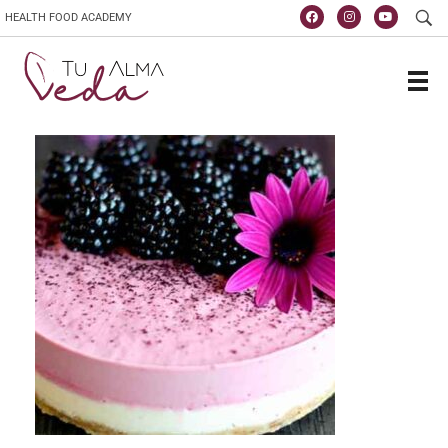
HEALTH FOOD ACADEMY
Escola de vida y saúde
TuAlmaVeda, cozinha 100% vegetal, natural e consciente. Ao teu ritmo e desde o conforto de tua casa. Cursos Online, Coaching Nutricional e Medicina Ayurveda.