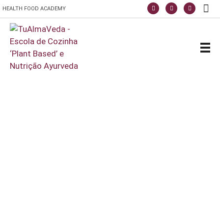
HEALTH FOOD ACADEMY
Escola de Vida e Saúde
TuAlmaVeda, cozinha 100% vegetal, natural e consciente. Ao teu ritmo e desde o conforto de tua casa. Cursos Online, Coaching Nutricional e Medicina Ayurveda.