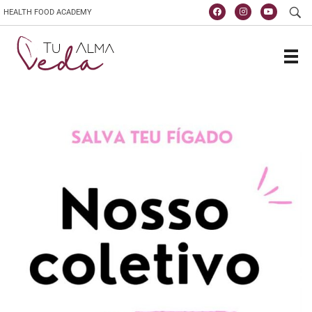
HEALTH FOOD ACADEMY
Escola de vida y saúde
TuAlmaVeda, cozinha 100% vegetal, natural e consciente. Ao teu ritmo e desde o conforto de tua casa. Cursos Online, Coaching Nutricional e Medicina Ayurveda.