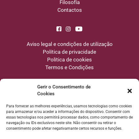
Filosofía
Contactos
Aviso legal e condições de utilização
Política de privacidade
Política de cookies
Termos e Condições
Aviso
: Os conteúdos deste website têm uma finalidade educativa e de
divulgação sobre bem-estar natural e alimentação consciente. Não constituem
Gerir o Consentimento de
um diagnóstico, tratamento ou prescrição médica, e a navegação neste website
Cookies
não estabelece qualquer relação profissional de natureza clínica entre a Escola
e o utilizador.
Para fornecer as melhores experiências, usamos tecnologias como cookies
para armazenar e/ou aceder a informações do dispositivo. Consentir com
essas tecnologias nos permitirá processar dados, como comportamento de
navegação ou IDs exclusivos neste site. Não consentir ou retirar o
consentimento pode afetar negativamante certos recursos e funções.