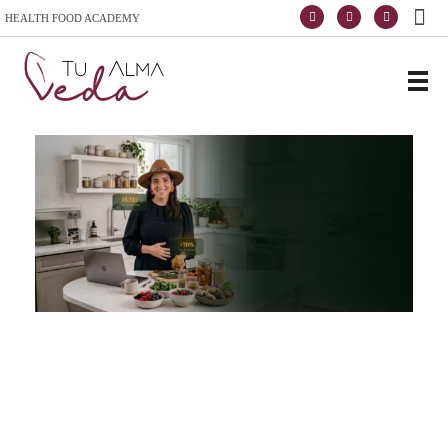
HEALTH FOOD ACADEMY
Escola de vida y saúde
TuAlmaVeda, cozinha 100% vegetal, natural e consciente. Ao teu ritmo e desde o conforto de tua casa. Cursos Online, Coaching Nutricional e Medicina Ayurveda.