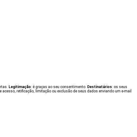
ertas.
Legitimação
: é graças ao seu consentimento.
Destinatários
: os seus
e acesso, retificação, limitação ou exclusão de seus dados enviando um e-mail