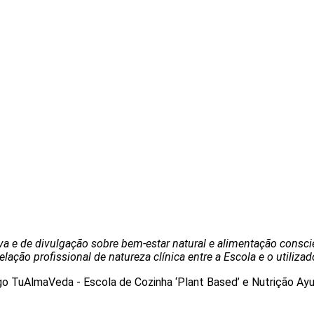
Aviso legal e condições de utilização
Política de privacidade
Política de cookies
Termos e Condições
va e de divulgação sobre bem-estar natural e alimentação consc
ação profissional de natureza clínica entre a Escola e o utilizad
© 2026 – TUALMAVEDA.COM – Todos os direitos reservado