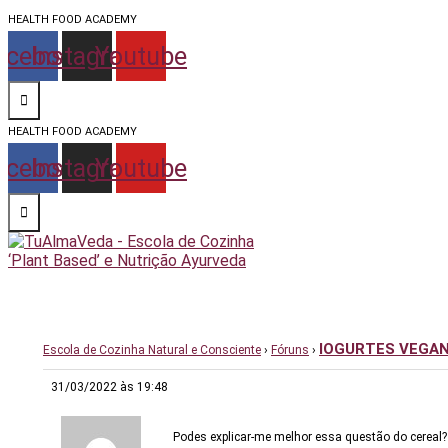
HEALTH FOOD ACADEMY
acebook
Instagram
Youtube
HEALTH FOOD ACADEMY
acebook
Instagram
Youtube
Escola de vida y saúde
TuAlmaVeda, cozinha 100% vegetal, natural e consciente. Ao teu ritmo e desde o conforto de tua casa. Cursos Online, Coaching Nutricional e Medicina Ayurveda.
IOGURTES VEGA
Escola de Cozinha Natural e Consciente
›
Fóruns
›
31/03/2022 às 19:48
Podes explicar-me melhor essa questão do cereal?