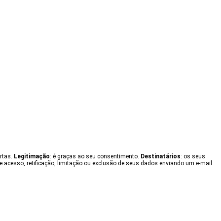
ertas.
Legitimação
: é graças ao seu consentimento.
Destinatários
: os seus
e acesso, retificação, limitação ou exclusão de seus dados enviando um e-mail