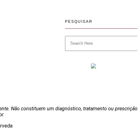
Batch Cooking
Spiritual Fruit Summer Detox
O que nunca te contaram sobre a tua
saúde
PESQUISAR
Sobre mim
Eventos
Transformações
Loja
Blog
Filosofía
Contactos
iente. Não constituem um diagnóstico, tratamento ou prescrição
or.
s