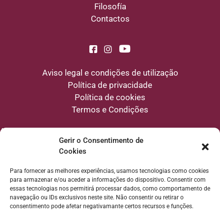
Filosofía
Contactos
Aviso legal e condições de utilização
Política de privacidade
Política de cookies
Termos e Condições
Aviso
: Os conteúdos deste website têm uma finalidade educativa e de
divulgação sobre bem-estar natural e alimentação consciente. Não constituem
Gerir o Consentimento de
um diagnóstico, tratamento ou prescrição médica, e a navegação neste website
Cookies
não estabelece qualquer relação profissional de natureza clínica entre a Escola
e o utilizador.
Para fornecer as melhores experiências, usamos tecnologias como cookies
para armazenar e/ou aceder a informações do dispositivo. Consentir com
essas tecnologias nos permitirá processar dados, como comportamento de
navegação ou IDs exclusivos neste site. Não consentir ou retirar o
consentimento pode afetar negativamante certos recursos e funções.