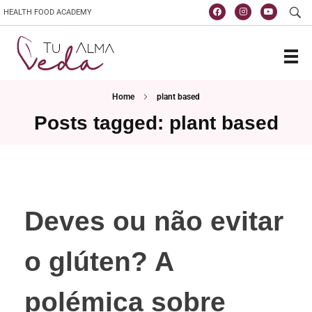
HEALTH FOOD ACADEMY
Escola de Vida e Saúde
TuAlmaVeda, cozinha 100% vegetal, natural e consciente. Ao teu ritmo e desde o conforto de tua casa. Cursos Online, Coaching Nutricional e Medicina Ayurveda.
Home
plant based
Posts tagged: plant based
Deves ou não evitar
o glúten? A
polémica sobre