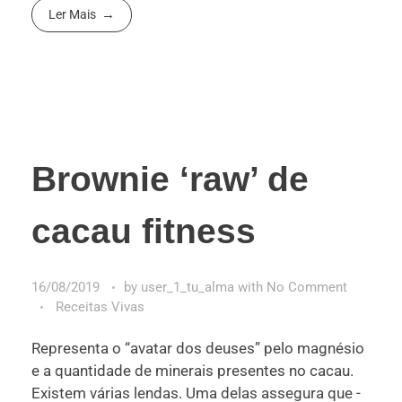
Ler Mais
Brownie ‘raw’ de
cacau fitness
16/08/2019
by
user_1_tu_alma
with
No Comment
Receitas Vivas
Representa o “avatar dos deuses” pelo magnésio
e a quantidade de minerais presentes no cacau.
Existem várias lendas. Uma delas assegura que -