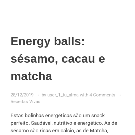
Energy balls:
sésamo, cacau e
matcha
28/12/2019
by
user_1_tu_alma
with
4 Comments
Receitas Vivas
Estas bolinhas energéticas são um snack
perfeito. Saudável, nutritivo e energético. As de
sésamo são ricas em cálcio, as de Matcha,